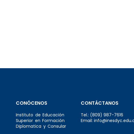
CONÓCENOS
CONTÁCTANOS
Instituto de Educación
Tel.: (809) 987-7616
Superior en Formación
Email: info@inesdyc.edu.
Diplomatica y Consular