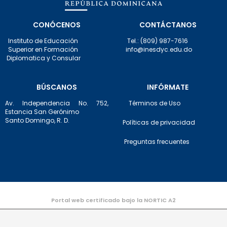
CONÓCENOS
CONTÁCTANOS
Instituto de Educación
Tel.: (809) 987-7616
Superior en Formación
info@inesdyc.edu.do
Diplomatica y Consular
BÚSCANOS
INFÓRMATE
Av. Independencia No. 752,
Términos de Uso
Estancia San Gerónimo
Santo Domingo, R. D.
Políticas de privacidad
Preguntas frecuentes
Portal web certificado bajo la NORTIC A2