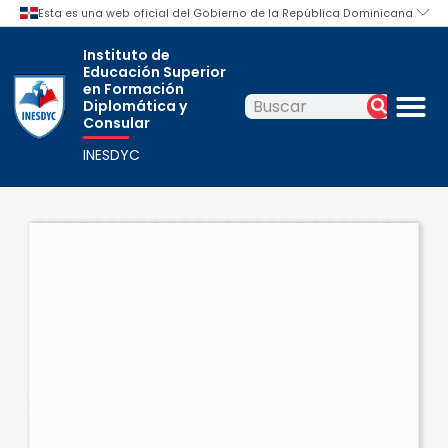
Ir
al
Instituto de
contenido
Educación Superior
M
en Formación
Diplomática y
Buscar
Buscar
Consular
INESDYC