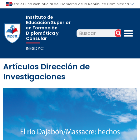
Ir
al
Instituto de
contenido
Educación Superior
M
en Formación
Diplomática y
Buscar
Buscar
Consular
INESDYC
Artículos Dirección de
Investigaciones