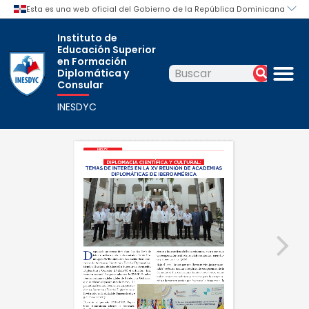
Ir
al
Instituto de
contenido
Educación Superior
M
en Formación
Diplomática y
Buscar
Buscar
Consular
INESDYC