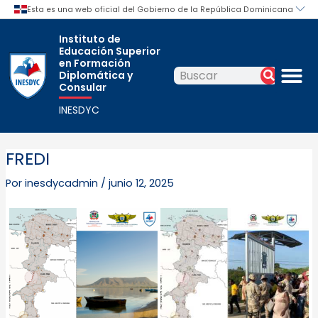
Ir
Navegación
al
de
Instituto de
contenido
entradas
Educación Superior
M
en Formación
Diplomática y
Buscar
Buscar
Consular
INESDYC
FREDI
Por
inesdycadmin
/
junio 12, 2025