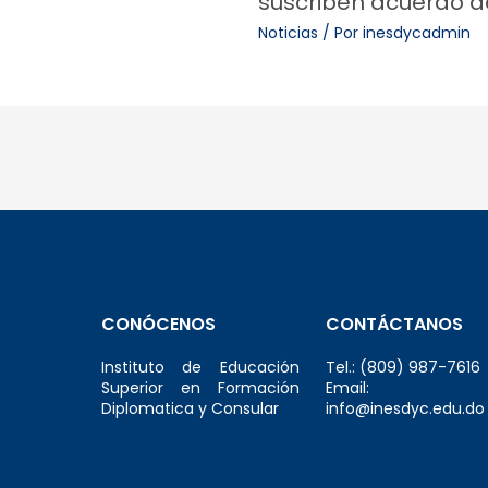
suscriben acuerdo d
Noticias
/ Por
inesdycadmin
CONÓCENOS
CONTÁCTANOS
Instituto de Educación
Tel.: (809) 987-7616
Superior en Formación
Email:
Diplomatica y Consular
info@inesdyc.edu.do