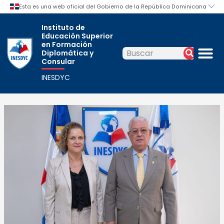
Ir
Navegación
al
de
Instituto de
contenido
entradas
Educación Superior
M
en Formación
Diplomática y
Buscar
Buscar
Consular
INESDYC