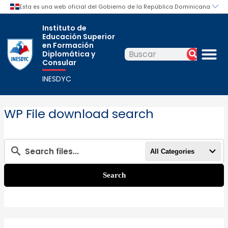
Ir
al
Instituto de
contenido
Educación Superior
M
en Formación
Diplomática y
Buscar
Buscar
Consular
INESDYC
WP File download search
All Categories
Search